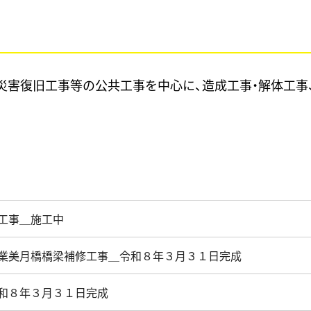
災害復旧工事等の公共工事を中心に、造成工事・解体工事
⼯事＿施工中
業美月橋橋梁補修工事＿令和８年３月３１日完成
和８年３月３１日完成